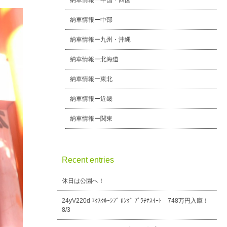
納車情報ー中国・四国
納車情報ー中部
納車情報ー九州・沖縄
納車情報ー北海道
納車情報ー東北
納車情報ー近畿
納車情報ー関東
Recent entries
休日は公園へ！
24yV220d ｴｸｽｸﾙｰｼﾌﾞ ﾛﾝｸﾞ ﾌﾟﾗﾁﾅｽｲｰﾄ 748万円入庫！
8/3