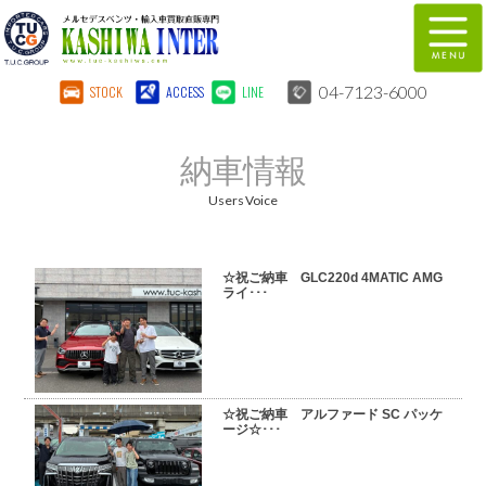
04-7123-6000
STOCK
ACCESS
LINE
在庫車両情報
保証&サービス
納車情報
パーツリスト
TUCとは？
Users Voice
店舗情報
地図
☆祝ご納車 GLC220d 4MATIC AMG
全国納車
特別作業
ライ･･･
注文販売
自動車保険
柏インター買取事業部
スタッフ紹介
☆祝ご納車 アルファード SC パッケ
ージ☆･･･
リクルート
お問い合わせ
会社概要
個人情報保護方針