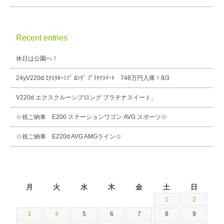
Recent entries
休日は公園へ！
24yV220d ｴｸｽｸﾙｰｼﾌﾞ ﾛﾝｸﾞ ﾌﾟﾗﾁﾅｽｲｰﾄ 748万円入庫！8/3
V220d エクスクルーシブロング プラチナスイート。
☆祝ご納車 E200 ステーションワゴン AVG スポーツ☆
☆祝ご納車 E220d AVG AMGライン☆
2026年8月
月
火
水
木
金
土
日
1
2
3
4
5
6
7
8
9