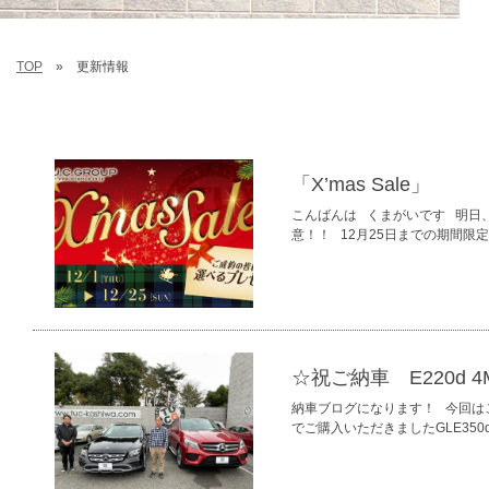
TOP
更新情報
「X’mas Sale」
こんばんは くまがいです 明日、
意！！ 12月25日までの期間限
☆祝ご納車 E220d 
納車ブログになります！ 今回はこち
でご購入いただきましたGLE35