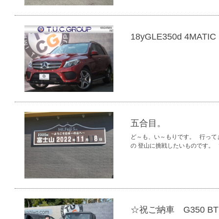
18yGLE350d 4MATI
五合目。
ど～も、い～もりです。 行って
の 登山に挑戦したいものです。
☆祝ご納車 G350 B