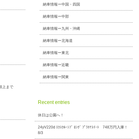
納車情報ー中国・四国
納車情報ー中部
納車情報ー九州・沖縄
納車情報ー北海道
納車情報ー東北
納車情報ー近畿
納車情報ー関東
頂上まで
Recent entries
休日は公園へ！
24yV220d ｴｸｽｸﾙｰｼﾌﾞ ﾛﾝｸﾞ ﾌﾟﾗﾁﾅｽｲｰﾄ 748万円入庫！
8/3