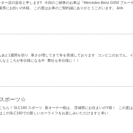
柏インター店の染谷と申します!! 今回のご納車のお車は『Mercedes-Benz G350 ブル
県にお住いのK様。 この度はお車のご契約誠にありがとうございます。 &nb
もあと1週間を切り 寒さが増してきて冬を実感しております コンビニのおでん、
んなところが冬仕様になる中 弊社も冬仕様に！！
 スポーツ☆
ちら！ SLC180 スポーツ 新オーナー様は、 茨城県にお住まいのY様！ この度
はこのSLC180での新しいカーライフをお楽しみいただけますと幸い