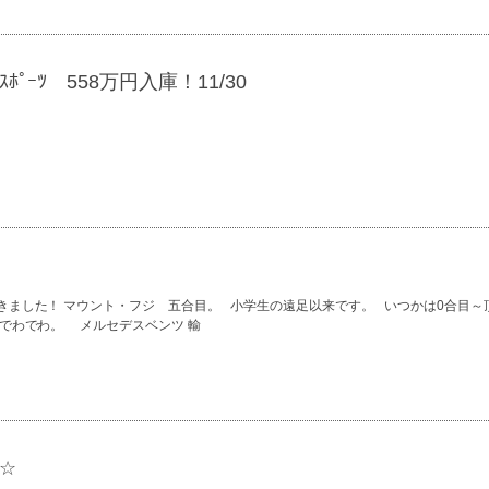
C ｽﾎﾟｰﾂ 558万円入庫！11/30
きました！ マウント・フジ 五合目。 小学生の遠足以来です。 いつかは0合目～
 でわでわ。 メルセデスベンツ 輸
T☆