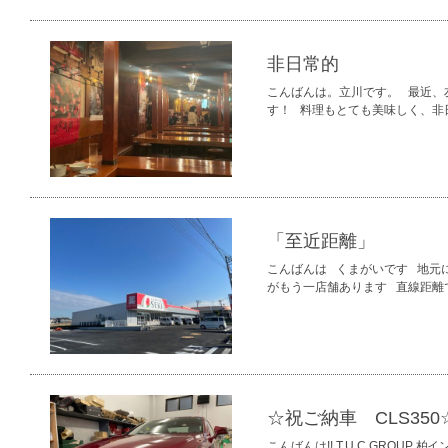
非日常的
こんばんは。立川です。 最近、
す！ 料理もとても美味しく、非
「至近距離」
こんばんは くまがいです 地元
がもう一店舗あります 直線距離
☆祝ご納車 CLS350
こんばんは!! T.U.C.GROUP 