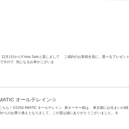
12月1日からX’mas Saleと題しまして ご成約のお客様全員に、選べるプレゼン
定ですので 気になるお車がございま
4MATIC オールテレイン☆
ら！ E220d 4MATIC オールテレイン 新オーナー様は、 東京都にお住まいのI
0dからのお乗り換えとなりまして、この度は誠にありがとうございました。 &