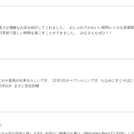
友人が素敵なお店を紹介してくれました。 おしゃれでかわいい昭和レトロな居酒
日常的で楽しい時間を過ごすことができました。 みなさんもぜひ！！
にセキ薬局が出来るらしいです 12月1日オープンらしいです ちなみにすぐそばに
で約1分 まさに至近距離
☆
柏インター店の染谷と申します!! 今回のご納車のお車は『Mercedes-Benz CLS350』