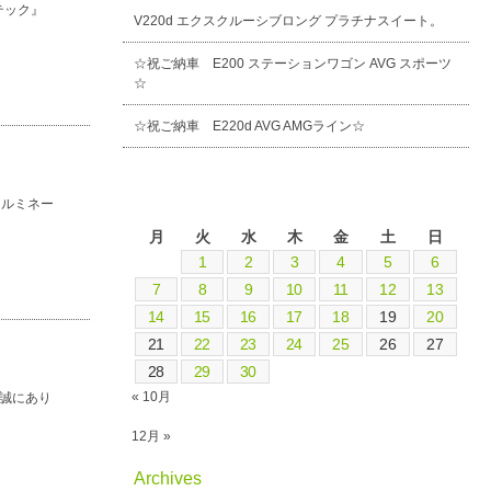
ーテック』
V220d エクスクルーシブロング プラチナスイート。
☆祝ご納車 E200 ステーションワゴン AVG スポーツ
☆
☆祝ご納車 E220d AVG AMGライン☆
イルミネー
2022年11月
月
火
水
木
金
土
日
1
2
3
4
5
6
7
8
9
10
11
12
13
14
15
16
17
18
19
20
21
22
23
24
25
26
27
28
29
30
« 10月
は誠にあり
12月 »
Archives