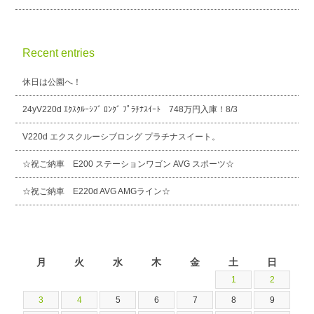
Recent entries
休日は公園へ！
24yV220d ｴｸｽｸﾙｰｼﾌﾞ ﾛﾝｸﾞ ﾌﾟﾗﾁﾅｽｲｰﾄ 748万円入庫！8/3
V220d エクスクルーシブロング プラチナスイート。
☆祝ご納車 E200 ステーションワゴン AVG スポーツ☆
☆祝ご納車 E220d AVG AMGライン☆
2026年8月
月
火
水
木
金
土
日
1
2
3
4
5
6
7
8
9