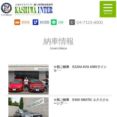
04-7123-6000
STOCK
ACCESS
LINE
在庫車両情報
保証&サービス
納車情報
パーツリスト
TUCとは？
Users Voice
店舗情報
地図
☆祝ご納車 E220d AVG AMGライン
全国納車
特別作業
☆･･･
注文販売
自動車保険
柏インター買取事業部
スタッフ紹介
☆祝ご納車 E400 4MATIC エクスクル
ーシブ･･･
リクルート
お問い合わせ
会社概要
個人情報保護方針