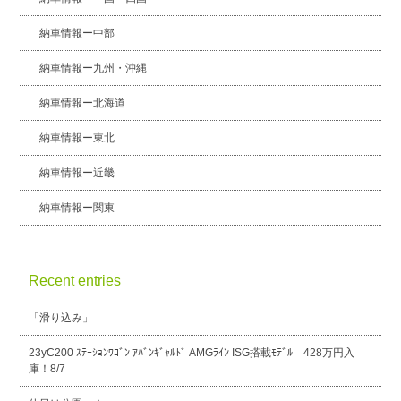
納車情報ー中部
納車情報ー九州・沖縄
納車情報ー北海道
納車情報ー東北
納車情報ー近畿
納車情報ー関東
Recent entries
「滑り込み」
23yC200 ｽﾃｰｼｮﾝﾜｺﾞﾝ ｱﾊﾞﾝｷﾞｬﾙﾄﾞ AMGﾗｲﾝ ISG搭載ﾓﾃﾞﾙ 428万円入
庫！8/7