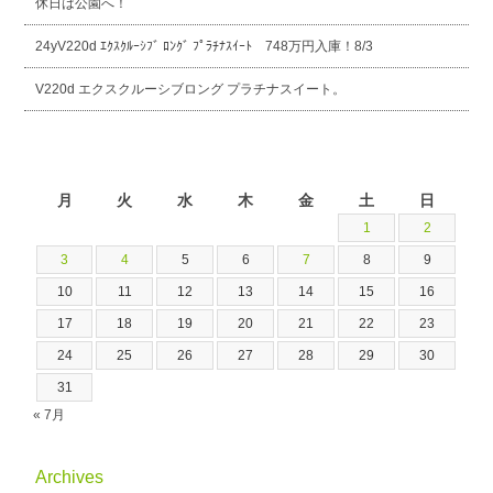
休日は公園へ！
24yV220d ｴｸｽｸﾙｰｼﾌﾞ ﾛﾝｸﾞ ﾌﾟﾗﾁﾅｽｲｰﾄ 748万円入庫！8/3
V220d エクスクルーシブロング プラチナスイート。
2026年8月
月
火
水
木
金
土
日
1
2
3
4
5
6
7
8
9
10
11
12
13
14
15
16
17
18
19
20
21
22
23
24
25
26
27
28
29
30
31
« 7月
Archives