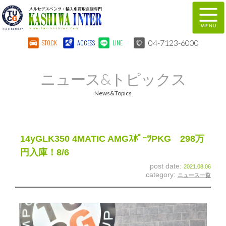
04-7123-6000
STOCK
ACCESS
LINE
在庫車両情報
保証&サービス
ニュース&トピックス
パーツリスト
TUCとは？
News&Topics
店舗情報
地図
全国納車
特別作業
14yGLK350 4MATIC AMGｽﾎﾟｰﾂPKG 298万
円入庫！8/6
注文販売
自動車保険
post date:
2021.08.06
category:
ニュース一覧
柏インター買取事業部
スタッフ紹介
リクルート
お問い合わせ
会社概要
個人情報保護方針