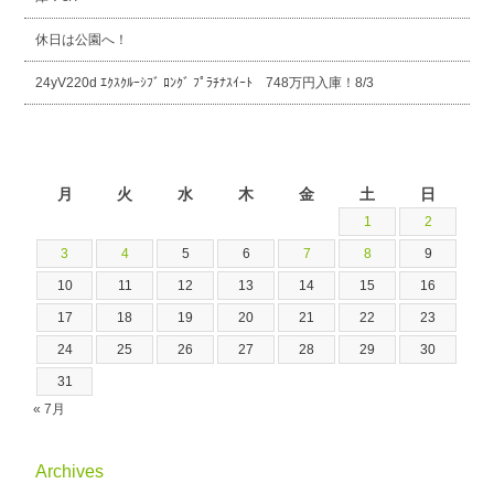
休日は公園へ！
24yV220d ｴｸｽｸﾙｰｼﾌﾞ ﾛﾝｸﾞ ﾌﾟﾗﾁﾅｽｲｰﾄ 748万円入庫！8/3
2026年8月
月
火
水
木
金
土
日
1
2
3
4
5
6
7
8
9
10
11
12
13
14
15
16
17
18
19
20
21
22
23
24
25
26
27
28
29
30
31
« 7月
Archives