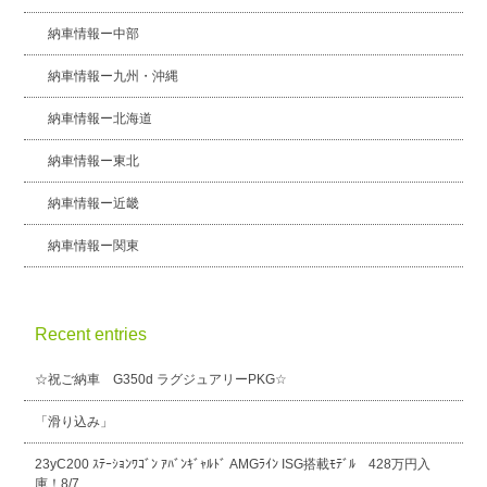
納車情報ー中部
納車情報ー九州・沖縄
納車情報ー北海道
納車情報ー東北
納車情報ー近畿
納車情報ー関東
Recent entries
☆祝ご納車 G350d ラグジュアリーPKG☆
「滑り込み」
23yC200 ｽﾃｰｼｮﾝﾜｺﾞﾝ ｱﾊﾞﾝｷﾞｬﾙﾄﾞ AMGﾗｲﾝ ISG搭載ﾓﾃﾞﾙ 428万円入
庫！8/7