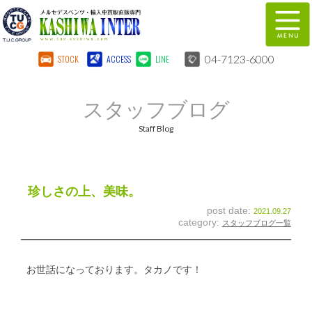
04-7123-6000
STOCK
ACCESS
LINE
在庫車両情報
保証&サービス
スタッフブログ
パーツリスト
TUCとは？
Staff Blog
店舗情報
地図
全国納車
特別作業
珍しさの上、美味。
post date:
2021.09.27
注文販売
自動車保険
category:
スタッフブログ一覧
柏インター買取事業部
スタッフ紹介
お世話になっております。タカノです！
リクルート
お問い合わせ
会社概要
個人情報保護方針