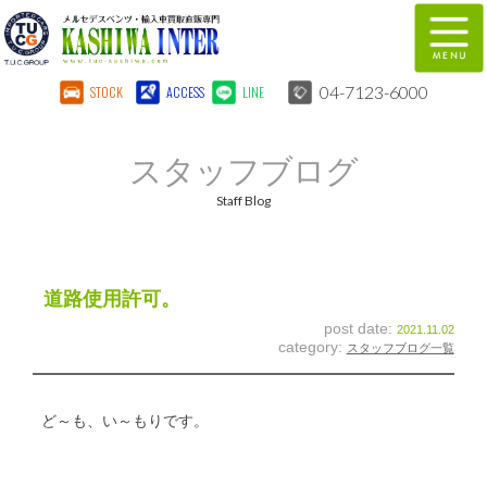
04-7123-6000
STOCK
ACCESS
LINE
在庫車両情報
保証&サービス
スタッフブログ
パーツリスト
TUCとは？
Staff Blog
店舗情報
地図
全国納車
特別作業
道路使用許可。
post date:
2021.11.02
注文販売
自動車保険
category:
スタッフブログ一覧
柏インター買取事業部
スタッフ紹介
ど～も、い～もりです。
リクルート
お問い合わせ
会社概要
個人情報保護方針