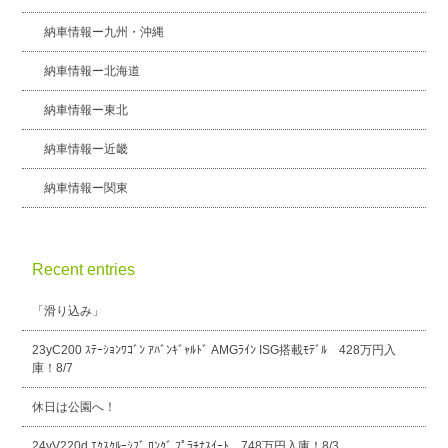
納車情報ー九州・沖縄
納車情報ー北海道
納車情報ー東北
納車情報ー近畿
納車情報ー関東
Recent entries
「滑り込み」
23yC200 ｽﾃｰｼｮﾝﾜｺﾞﾝ ｱﾊﾞﾝｷﾞｬﾙﾄﾞ AMGﾗｲﾝ ISG搭載ﾓﾃﾞﾙ 428万円入
庫！8/7
休日は公園へ！
24yV220d ｴｸｽｸﾙｰｼﾌﾞ ﾛﾝｸﾞ ﾌﾟﾗﾁﾅｽｲｰﾄ 748万円入庫！8/3