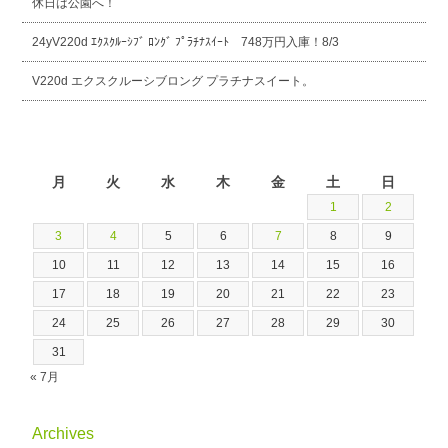
休日は公園へ！
24yV220d ｴｸｽｸﾙｰｼﾌﾞ ﾛﾝｸﾞ ﾌﾟﾗﾁﾅｽｲｰﾄ 748万円入庫！8/3
V220d エクスクルーシブロング プラチナスイート。
2026年8月
月
火
水
木
金
土
日
1
2
3
4
5
6
7
8
9
10
11
12
13
14
15
16
17
18
19
20
21
22
23
24
25
26
27
28
29
30
31
« 7月
Archives