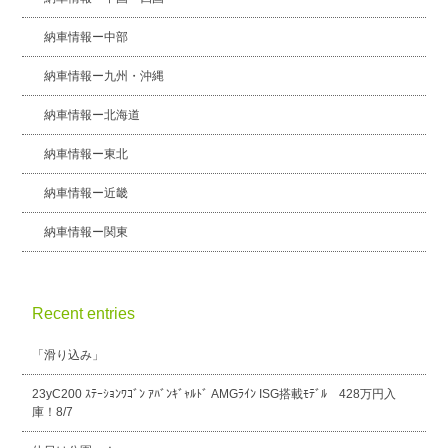
納車情報ー中部
納車情報ー九州・沖縄
納車情報ー北海道
納車情報ー東北
納車情報ー近畿
納車情報ー関東
Recent entries
「滑り込み」
23yC200 ｽﾃｰｼｮﾝﾜｺﾞﾝ ｱﾊﾞﾝｷﾞｬﾙﾄﾞ AMGﾗｲﾝ ISG搭載ﾓﾃﾞﾙ 428万円入
庫！8/7