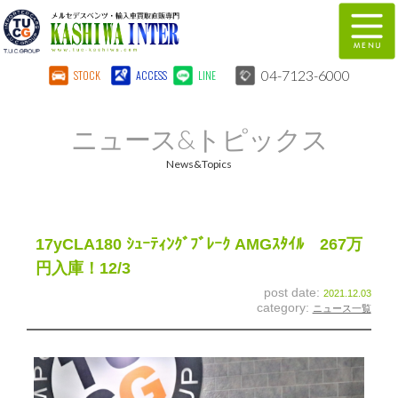
04-7123-6000
STOCK
ACCESS
LINE
在庫車両情報
保証&サービス
ニュース&トピックス
パーツリスト
TUCとは？
News&Topics
店舗情報
地図
全国納車
特別作業
17yCLA180 ｼｭｰﾃｨﾝｸﾞﾌﾞﾚｰｸ AMGｽﾀｲﾙ 267万
円入庫！12/3
注文販売
自動車保険
post date:
2021.12.03
category:
ニュース一覧
柏インター買取事業部
スタッフ紹介
リクルート
お問い合わせ
会社概要
個人情報保護方針