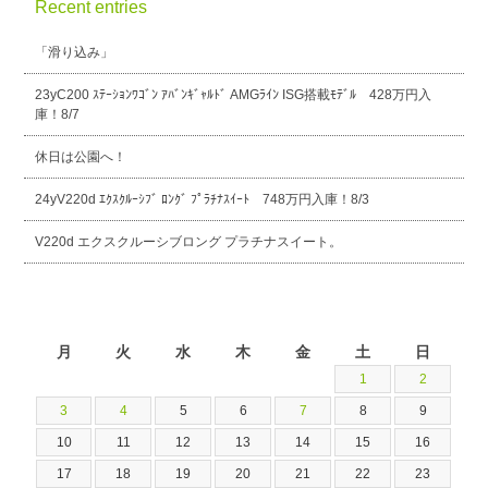
Recent entries
「滑り込み」
23yC200 ｽﾃｰｼｮﾝﾜｺﾞﾝ ｱﾊﾞﾝｷﾞｬﾙﾄﾞ AMGﾗｲﾝ ISG搭載ﾓﾃﾞﾙ 428万円入
庫！8/7
休日は公園へ！
24yV220d ｴｸｽｸﾙｰｼﾌﾞ ﾛﾝｸﾞ ﾌﾟﾗﾁﾅｽｲｰﾄ 748万円入庫！8/3
V220d エクスクルーシブロング プラチナスイート。
2026年8月
月
火
水
木
金
土
日
1
2
3
4
5
6
7
8
9
10
11
12
13
14
15
16
17
18
19
20
21
22
23