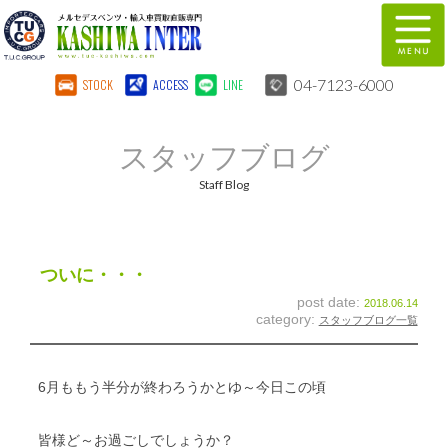
04-7123-6000
STOCK
ACCESS
LINE
在庫車両情報
保証&サービス
スタッフブログ
パーツリスト
TUCとは？
Staff Blog
店舗情報
地図
全国納車
特別作業
ついに・・・
post date:
2018.06.14
注文販売
自動車保険
category:
スタッフブログ一覧
柏インター買取事業部
スタッフ紹介
6月ももう半分が終わろうかとゆ～今日この頃
リクルート
お問い合わせ
皆様ど～お過ごしでしょうか？
会社概要
個人情報保護方針