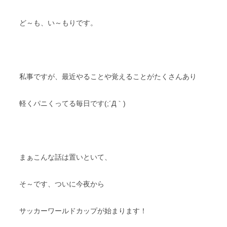
スタッフブログ
納車情報
ど～も、い～もりです。
ホーム
T.U.C.GROUP
私事ですが、最近やることや覚えることがたくさんあり
軽くパニくってる毎日です(;´Д｀)
まぁこんな話は置いといて、
そ～です、ついに今夜から
サッカーワールドカップが始まります！