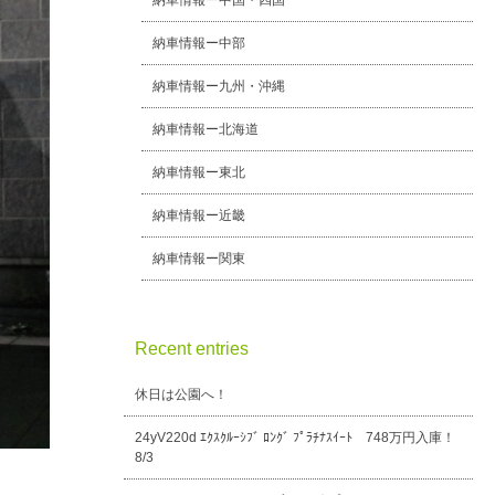
納車情報ー中国・四国
納車情報ー中部
納車情報ー九州・沖縄
納車情報ー北海道
納車情報ー東北
納車情報ー近畿
納車情報ー関東
Recent entries
休日は公園へ！
24yV220d ｴｸｽｸﾙｰｼﾌﾞ ﾛﾝｸﾞ ﾌﾟﾗﾁﾅｽｲｰﾄ 748万円入庫！
8/3