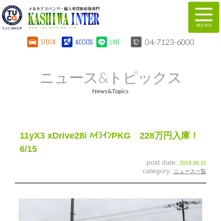
04-7123-6000
STOCK
ACCESS
LINE
在庫車両情報
保証&サービス
ニュース&トピックス
パーツリスト
TUCとは？
News&Topics
店舗情報
地図
全国納車
特別作業
11yX3 xDrive28i ﾊｲﾗｲﾝPKG 228万円入庫！
6/15
注文販売
自動車保険
post date:
2018.06.15
category:
ニュース一覧
柏インター買取事業部
スタッフ紹介
リクルート
お問い合わせ
会社概要
個人情報保護方針