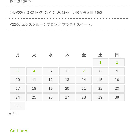
休日は公園へ！
24yV220d ｴｸｽｸﾙｰｼﾌﾞ ﾛﾝｸﾞ ﾌﾟﾗﾁﾅｽｲｰﾄ 748万円入庫！8/3
V220d エクスクルーシブロング プラチナスイート。
2026年8月
月
火
水
木
金
土
日
1
2
3
4
5
6
7
8
9
10
11
12
13
14
15
16
17
18
19
20
21
22
23
24
25
26
27
28
29
30
31
« 7月
Archives