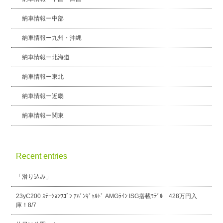
納車情報ー中部
納車情報ー九州・沖縄
納車情報ー北海道
納車情報ー東北
納車情報ー近畿
納車情報ー関東
Recent entries
「滑り込み」
23yC200 ｽﾃｰｼｮﾝﾜｺﾞﾝ ｱﾊﾞﾝｷﾞｬﾙﾄﾞ AMGﾗｲﾝ ISG搭載ﾓﾃﾞﾙ 428万円入
庫！8/7