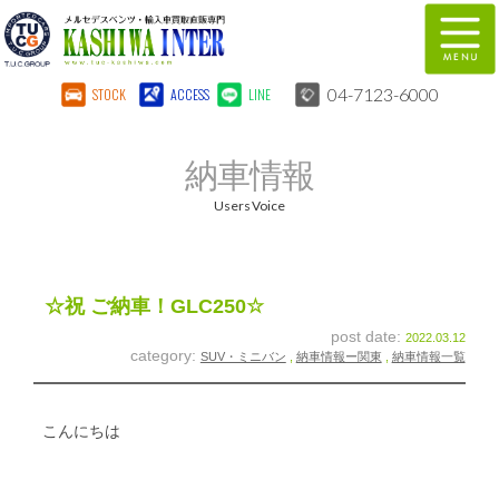
04-7123-6000
STOCK
ACCESS
LINE
在庫車両情報
保証&サービス
納車情報
パーツリスト
TUCとは？
Users Voice
店舗情報
地図
全国納車
特別作業
☆祝 ご納車！GLC250☆
post date:
2022.03.12
注文販売
自動車保険
category:
SUV・ミニバン
,
納車情報ー関東
,
納車情報一覧
柏インター買取事業部
スタッフ紹介
こんにちは
リクルート
お問い合わせ
会社概要
個人情報保護方針