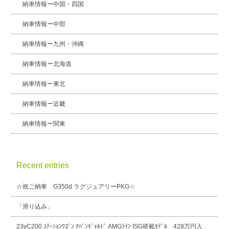
納車情報ー中国・四国
納車情報ー中部
納車情報ー九州・沖縄
納車情報ー北海道
納車情報ー東北
納車情報ー近畿
納車情報ー関東
Recent entries
☆祝ご納車 G350d ラグジュアリーPKG☆
「滑り込み」
23yC200 ｽﾃｰｼｮﾝﾜｺﾞﾝ ｱﾊﾞﾝｷﾞｬﾙﾄﾞ AMGﾗｲﾝ ISG搭載ﾓﾃﾞﾙ 428万円入