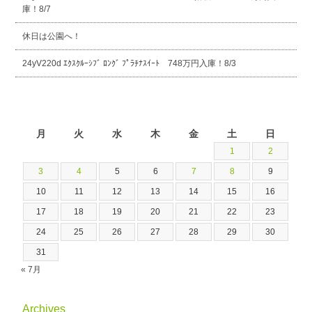
庫！8/7
休日は公園へ！
24yV220d ｴｸｽｸﾙｰｼﾌﾞ ﾛﾝｸﾞ ﾌﾟﾗﾁﾅｽｲｰﾄ 748万円入庫！8/3
2026年8月
月
火
水
木
金
土
日
1
2
3
4
5
6
7
8
9
10
11
12
13
14
15
16
17
18
19
20
21
22
23
24
25
26
27
28
29
30
31
« 7月
Archives