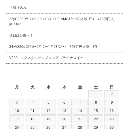
「滑り込み」
23yC200 ｽﾃｰｼｮﾝﾜｺﾞﾝ ｱﾊﾞﾝｷﾞｬﾙﾄﾞ AMGﾗｲﾝ ISG搭載ﾓﾃﾞﾙ 428万円入
庫！8/7
休日は公園へ！
24yV220d ｴｸｽｸﾙｰｼﾌﾞ ﾛﾝｸﾞ ﾌﾟﾗﾁﾅｽｲｰﾄ 748万円入庫！8/3
V220d エクスクルーシブロング プラチナスイート。
2026年8月
月
火
水
木
金
土
日
1
2
3
4
5
6
7
8
9
10
11
12
13
14
15
16
17
18
19
20
21
22
23
24
25
26
27
28
29
30