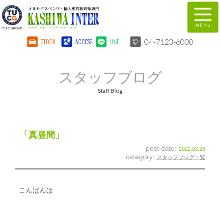
04-7123-6000
STOCK
ACCESS
LINE
在庫車両情報
保証&サービス
スタッフブログ
パーツリスト
TUCとは？
Staff Blog
店舗情報
地図
全国納車
特別作業
「真昼間」
post date:
2022.03.26
注文販売
自動車保険
category:
スタッフブログ一覧
柏インター買取事業部
スタッフ紹介
こんばんは
リクルート
お問い合わせ
会社概要
個人情報保護方針