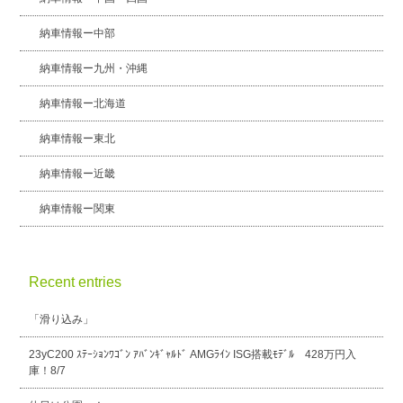
納車情報ー中部
納車情報ー九州・沖縄
納車情報ー北海道
納車情報ー東北
納車情報ー近畿
納車情報ー関東
Recent entries
「滑り込み」
23yC200 ｽﾃｰｼｮﾝﾜｺﾞﾝ ｱﾊﾞﾝｷﾞｬﾙﾄﾞ AMGﾗｲﾝ ISG搭載ﾓﾃﾞﾙ 428万円入
庫！8/7