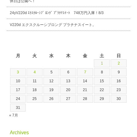
休日は公園へ！
24yV220d ｴｸｽｸﾙｰｼﾌﾞ ﾛﾝｸﾞ ﾌﾟﾗﾁﾅｽｲｰﾄ 748万円入庫！8/3
V220d エクスクルーシブロング プラチナスイート。
2026年8月
月
火
水
木
金
土
日
1
2
3
4
5
6
7
8
9
10
11
12
13
14
15
16
17
18
19
20
21
22
23
24
25
26
27
28
29
30
31
« 7月
Archives