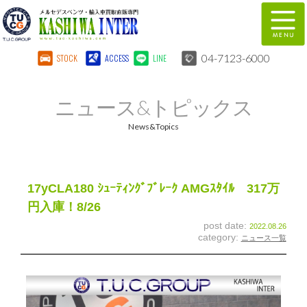
04-7123-6000
STOCK
ACCESS
LINE
在庫車両情報
保証&サービス
ニュース&トピックス
パーツリスト
TUCとは？
News&Topics
店舗情報
地図
全国納車
特別作業
17yCLA180 ｼｭｰﾃｨﾝｸﾞﾌﾞﾚｰｸ AMGｽﾀｲﾙ 317万
円入庫！8/26
注文販売
自動車保険
post date:
2022.08.26
category:
ニュース一覧
柏インター買取事業部
スタッフ紹介
リクルート
お問い合わせ
会社概要
個人情報保護方針