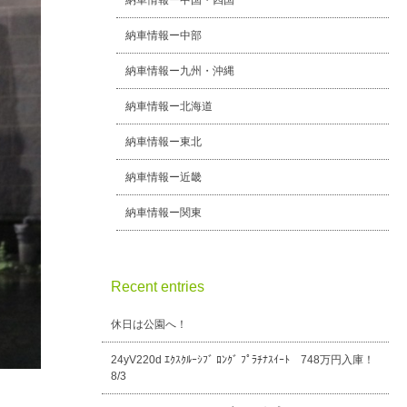
納車情報ー中国・四国
納車情報ー中部
納車情報ー九州・沖縄
納車情報ー北海道
納車情報ー東北
納車情報ー近畿
納車情報ー関東
Recent entries
休日は公園へ！
24yV220d ｴｸｽｸﾙｰｼﾌﾞ ﾛﾝｸﾞ ﾌﾟﾗﾁﾅｽｲｰﾄ 748万円入庫！
8/3