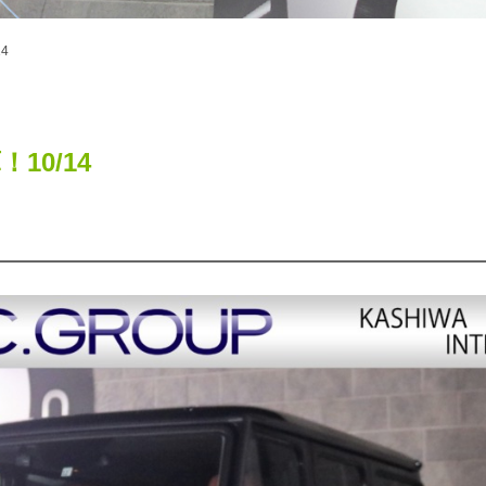
14
！10/14