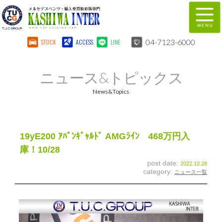
04-7123-6000
STOCK
ACCESS
LINE
在庫車両情報
保証&サービス
ニュース&トピックス
パーツリスト
TUCとは？
News&Topics
店舗情報
地図
全国納車
特別作業
19yE200 ｱﾊﾞﾝｷﾞｬﾙﾄﾞ AMGﾗｲﾝ 468万円入
庫！10/28
注文販売
自動車保険
post date:
2022.10.28
category:
ニュース一覧
柏インター買取事業部
スタッフ紹介
リクルート
お問い合わせ
会社概要
個人情報保護方針