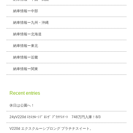
納車情報ー中部
納車情報ー九州・沖縄
納車情報ー北海道
納車情報ー東北
納車情報ー近畿
納車情報ー関東
Recent entries
休日は公園へ！
24yV220d ｴｸｽｸﾙｰｼﾌﾞ ﾛﾝｸﾞ ﾌﾟﾗﾁﾅｽｲｰﾄ 748万円入庫！8/3
V220d エクスクルーシブロング プラチナスイート。