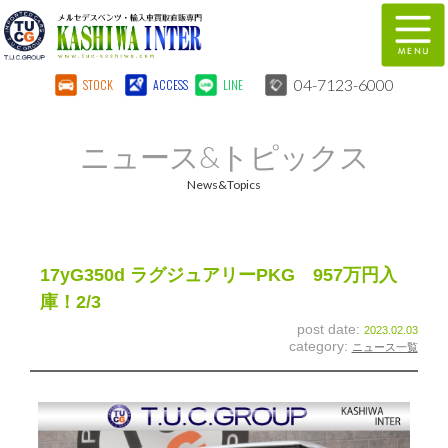
04-7123-6000
STOCK
ACCESS
LINE
在庫車両情報
保証&サービス
ニュース&トピックス
パーツリスト
TUCとは？
News&Topics
店舗情報
地図
全国納車
特別作業
17yG350d ラグジュアリーPKG 957万円入
庫！2/3
注文販売
自動車保険
post date:
2023.02.03
category:
ニュース一覧
柏インター買取事業部
スタッフ紹介
リクルート
お問い合わせ
会社概要
個人情報保護方針