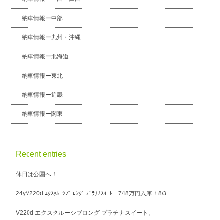
納車情報ー中部
納車情報ー九州・沖縄
納車情報ー北海道
納車情報ー東北
納車情報ー近畿
納車情報ー関東
Recent entries
休日は公園へ！
24yV220d ｴｸｽｸﾙｰｼﾌﾞ ﾛﾝｸﾞ ﾌﾟﾗﾁﾅｽｲｰﾄ 748万円入庫！8/3
V220d エクスクルーシブロング プラチナスイート。