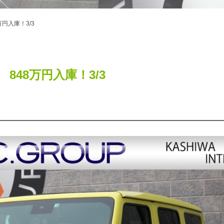
848万円入庫！3/3
ﾄｯﾌﾟ 848万円入庫！3/3