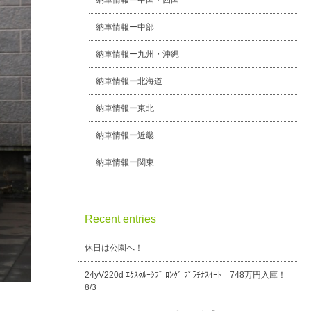
納車情報ー中国・四国
納車情報ー中部
納車情報ー九州・沖縄
納車情報ー北海道
納車情報ー東北
納車情報ー近畿
納車情報ー関東
Recent entries
休日は公園へ！
24yV220d ｴｸｽｸﾙｰｼﾌﾞ ﾛﾝｸﾞ ﾌﾟﾗﾁﾅｽｲｰﾄ 748万円入庫！
8/3