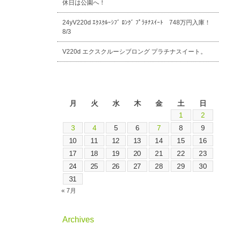
休日は公園へ！
24yV220d ｴｸｽｸﾙｰｼﾌﾞ ﾛﾝｸﾞ ﾌﾟﾗﾁﾅｽｲｰﾄ 748万円入庫！
8/3
V220d エクスクルーシブロング プラチナスイート。
2026年8月
月
火
水
木
金
土
日
1
2
3
4
5
6
7
8
9
10
11
12
13
14
15
16
17
18
19
20
21
22
23
24
25
26
27
28
29
30
31
« 7月
Archives