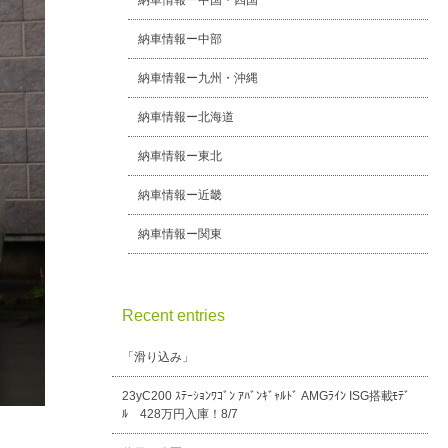
納車情報ー中国・四国
納車情報ー中部
納車情報ー九州・沖縄
納車情報ー北海道
納車情報ー東北
納車情報ー近畿
納車情報ー関東
Recent entries
「滑り込み」
23yC200 ｽﾃｰｼｮﾝﾜｺﾞﾝ ｱﾊﾞﾝｷﾞｬﾙﾄﾞ AMGﾗｲﾝ ISG搭載ﾓﾃﾞ
ﾙ 428万円入庫！8/7