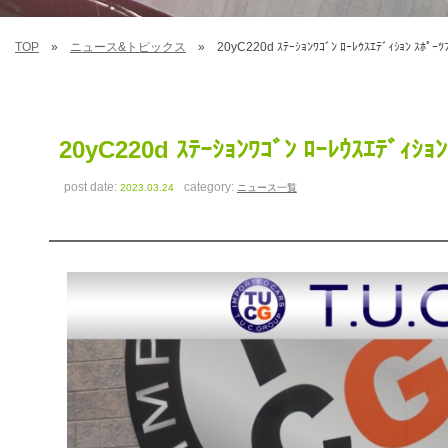
TOP
ニュース&トピックス
20yC220d ｽﾃｰｼｮﾝﾜｺﾞﾝ ﾛｰﾚｳｽｴﾃﾞｨｼｮﾝ ｽ
20yC220d ｽﾃｰｼｮﾝﾜｺﾞﾝ ﾛｰﾚｳｽｴﾃﾞ
post date:
category:
2023.03.24
ニュース一覧