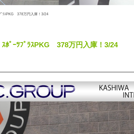
ﾎﾟｰﾂﾌﾟﾗｽPKG 378万円入庫！3/24
ｨｼｮﾝ ｽﾎﾟｰﾂﾌﾟﾗｽPKG 378万円入庫！3/24