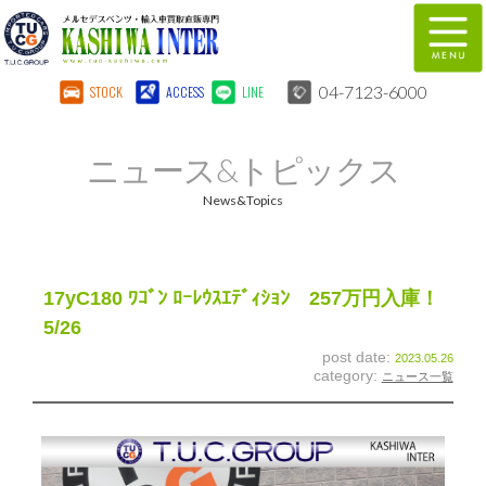
04-7123-6000
STOCK
ACCESS
LINE
在庫車両情報
保証&サービス
ニュース&トピックス
パーツリスト
TUCとは？
News&Topics
店舗情報
地図
全国納車
特別作業
17yC180 ﾜｺﾞﾝ ﾛｰﾚｳｽｴﾃﾞｨｼｮﾝ 257万円入庫！
5/26
注文販売
自動車保険
post date:
2023.05.26
category:
ニュース一覧
柏インター買取事業部
スタッフ紹介
リクルート
お問い合わせ
会社概要
個人情報保護方針