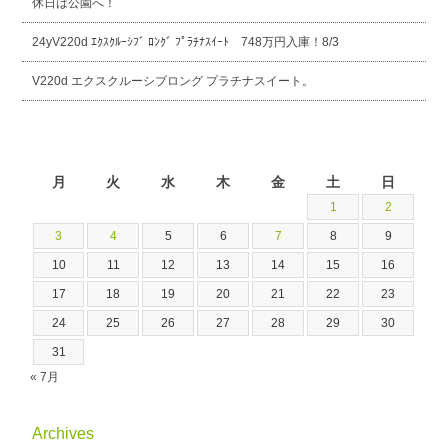
休日は公園へ！
24yV220d ｴｸｽｸﾙｰｼﾌﾞ ﾛﾝｸﾞ ﾌﾟﾗﾁﾅｽｲｰﾄ 748万円入庫！8/3
V220d エクスクルーシブロング プラチナスイート。
2026年8月
月
火
水
木
金
土
日
1
2
3
4
5
6
7
8
9
10
11
12
13
14
15
16
17
18
19
20
21
22
23
24
25
26
27
28
29
30
31
« 7月
Archives