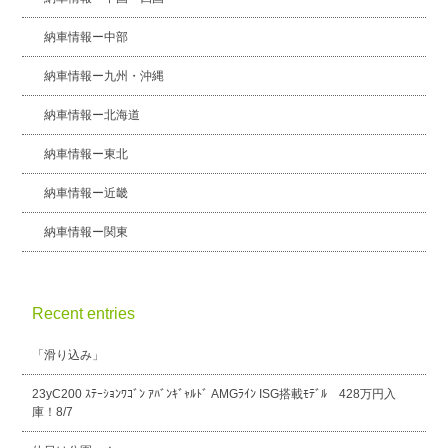
納車情報ー中部
納車情報ー九州・沖縄
納車情報ー北海道
納車情報ー東北
納車情報ー近畿
納車情報ー関東
Recent entries
「滑り込み」
23yC200 ｽﾃｰｼｮﾝﾜｺﾞﾝ ｱﾊﾞﾝｷﾞｬﾙﾄﾞ AMGﾗｲﾝ ISG搭載ﾓﾃﾞﾙ 428万円入
庫！8/7