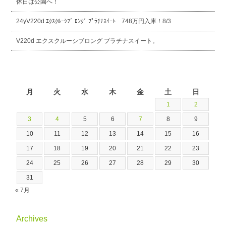
休日は公園へ！
24yV220d ｴｸｽｸﾙｰｼﾌﾞ ﾛﾝｸﾞ ﾌﾟﾗﾁﾅｽｲｰﾄ 748万円入庫！8/3
V220d エクスクルーシブロング プラチナスイート。
2026年8月
月
火
水
木
金
土
日
1
2
3
4
5
6
7
8
9
10
11
12
13
14
15
16
17
18
19
20
21
22
23
24
25
26
27
28
29
30
31
« 7月
Archives