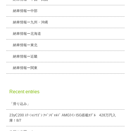
納車情報ー中部
納車情報ー九州・沖縄
納車情報ー北海道
納車情報ー東北
納車情報ー近畿
納車情報ー関東
Recent entries
「滑り込み」
23yC200 ｽﾃｰｼｮﾝﾜｺﾞﾝ ｱﾊﾞﾝｷﾞｬﾙﾄﾞ AMGﾗｲﾝ ISG搭載ﾓﾃﾞﾙ 428万円入
庫！8/7