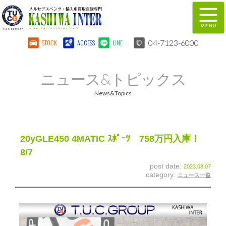
04-7123-6000
STOCK
ACCESS
LINE
在庫車両情報
保証&サービス
ニュース&トピックス
パーツリスト
TUCとは？
News&Topics
店舗情報
地図
全国納車
特別作業
20yGLE450 4MATIC ｽﾎﾟｰﾂ 758万円入庫！
8/7
注文販売
自動車保険
post date:
2023.08.07
category:
ニュース一覧
柏インター買取事業部
スタッフ紹介
リクルート
お問い合わせ
会社概要
個人情報保護方針