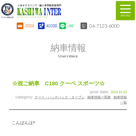
04-7123-6000
STOCK
ACCESS
LINE
在庫車両情報
保証&サービス
納車情報
パーツリスト
TUCとは？
Users Voice
店舗情報
地図
全国納車
特別作業
☆祝ご納車 C180 クーペ スポーツ☆
post date:
2023.10.22
注文販売
自動車保険
category:
クーペ・ハッチバック・オープン
,
納車情報ー関東
,
納車情報
一覧
柏インター買取事業部
スタッフ紹介
リクルート
お問い合わせ
こんばんは!!
会社概要
個人情報保護方針