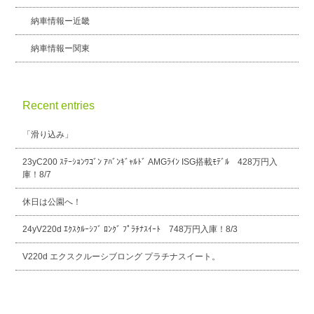
納車情報ー近畿
納車情報ー関東
Recent entries
「滑り込み」
23yC200 ｽﾃｰｼｮﾝﾜｺﾞﾝ ｱﾊﾞﾝｷﾞｬﾙﾄﾞ AMGﾗｲﾝ ISG搭載ﾓﾃﾞﾙ 428万円入
庫！8/7
休日は公園へ！
24yV220d ｴｸｽｸﾙｰｼﾌﾞ ﾛﾝｸﾞ ﾌﾟﾗﾁﾅｽｲｰﾄ 748万円入庫！8/3
V220d エクスクルーシブロング プラチナスイート。
2026年8月