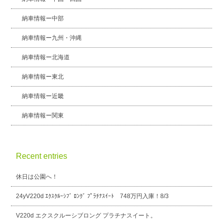
納車情報ー中部
納車情報ー九州・沖縄
納車情報ー北海道
納車情報ー東北
納車情報ー近畿
納車情報ー関東
Recent entries
休日は公園へ！
24yV220d ｴｸｽｸﾙｰｼﾌﾞ ﾛﾝｸﾞ ﾌﾟﾗﾁﾅｽｲｰﾄ 748万円入庫！8/3
V220d エクスクルーシブロング プラチナスイート。