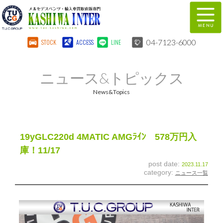
04-7123-6000
STOCK
ACCESS
LINE
在庫車両情報
保証&サービス
ニュース&トピックス
パーツリスト
TUCとは？
News&Topics
店舗情報
地図
全国納車
特別作業
19yGLC220d 4MATIC AMGﾗｲﾝ 578万円入
庫！11/17
注文販売
自動車保険
post date:
2023.11.17
category:
ニュース一覧
柏インター買取事業部
スタッフ紹介
リクルート
お問い合わせ
会社概要
個人情報保護方針