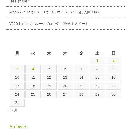
休日は公園へ！
24yV220d ｴｸｽｸﾙｰｼﾌﾞ ﾛﾝｸﾞ ﾌﾟﾗﾁﾅｽｲｰﾄ 748万円入庫！8/3
V220d エクスクルーシブロング プラチナスイート。
2026年8月
月
火
水
木
金
土
日
1
2
3
4
5
6
7
8
9
10
11
12
13
14
15
16
17
18
19
20
21
22
23
24
25
26
27
28
29
30
31
« 7月
Archives