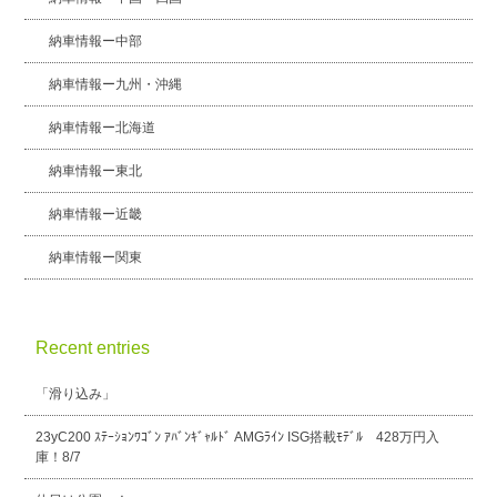
納車情報ー中部
納車情報ー九州・沖縄
納車情報ー北海道
納車情報ー東北
納車情報ー近畿
納車情報ー関東
Recent entries
「滑り込み」
23yC200 ｽﾃｰｼｮﾝﾜｺﾞﾝ ｱﾊﾞﾝｷﾞｬﾙﾄﾞ AMGﾗｲﾝ ISG搭載ﾓﾃﾞﾙ 428万円入
庫！8/7