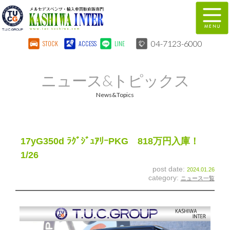
04-7123-6000
STOCK
ACCESS
LINE
在庫車両情報
保証&サービス
ニュース&トピックス
パーツリスト
TUCとは？
News&Topics
店舗情報
地図
全国納車
特別作業
17yG350d ﾗｸﾞｼﾞｭｱﾘｰPKG 818万円入庫！
1/26
注文販売
自動車保険
post date:
2024.01.26
category:
ニュース一覧
柏インター買取事業部
スタッフ紹介
リクルート
お問い合わせ
会社概要
個人情報保護方針