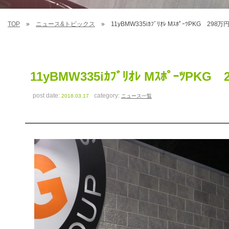
TOP
ニュース&トピックス
11yBMW335iｶﾌﾞﾘｵﾚ MｽﾎﾟｰﾂPKG 29
11yBMW335iｶﾌﾞﾘｵﾚ MｽﾎﾟｰﾂP
post date:
category:
2018.03.17
ニュース一覧