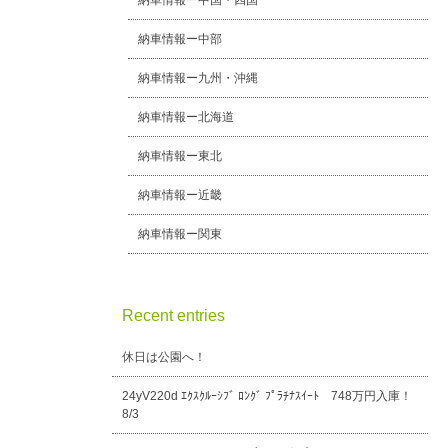
納車情報ー中国・四国
納車情報ー中部
納車情報ー九州・沖縄
納車情報ー北海道
納車情報ー東北
納車情報ー近畿
納車情報ー関東
Recent entries
休日は公園へ！
24yV220d ｴｸｽｸﾙｰｼﾌﾞ ﾛﾝｸﾞ ﾌﾟﾗﾁﾅｽｲｰﾄ 748万円入庫！
8/3