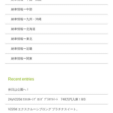
納車情報ー中部
納車情報ー九州・沖縄
納車情報ー北海道
納車情報ー東北
納車情報ー近畿
納車情報ー関東
Recent entries
休日は公園へ！
24yV220d ｴｸｽｸﾙｰｼﾌﾞ ﾛﾝｸﾞ ﾌﾟﾗﾁﾅｽｲｰﾄ 748万円入庫！8/3
V220d エクスクルーシブロング プラチナスイート。