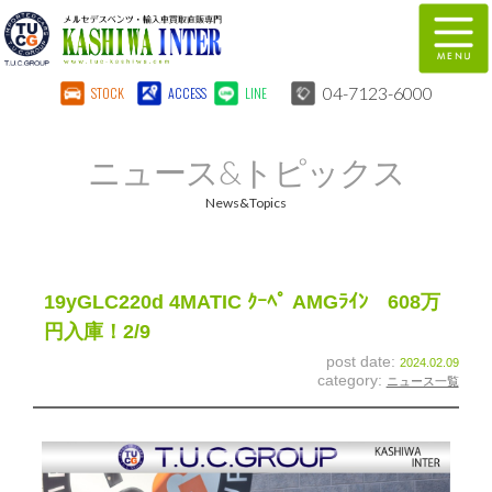
04-7123-6000
STOCK
ACCESS
LINE
在庫車両情報
保証&サービス
ニュース&トピックス
パーツリスト
TUCとは？
News&Topics
店舗情報
地図
全国納車
特別作業
19yGLC220d 4MATIC ｸｰﾍﾟ AMGﾗｲﾝ 608万
円入庫！2/9
注文販売
自動車保険
post date:
2024.02.09
category:
ニュース一覧
柏インター買取事業部
スタッフ紹介
リクルート
お問い合わせ
会社概要
個人情報保護方針