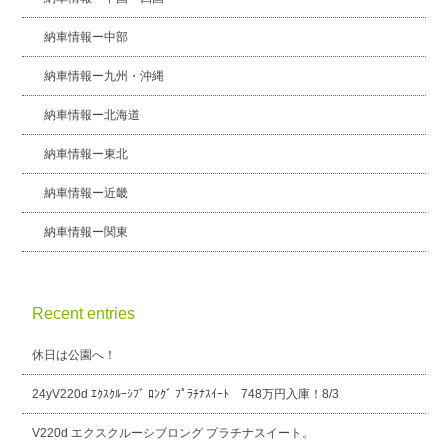
納車情報ー中部
納車情報ー九州・沖縄
納車情報ー北海道
納車情報ー東北
納車情報ー近畿
納車情報ー関東
Recent entries
休日は公園へ！
24yV220d ｴｸｽｸﾙｰｼﾌﾞ ﾛﾝｸﾞ ﾌﾟﾗﾁﾅｽｲｰﾄ 748万円入庫！8/3
V220d エクスクルーシブロング プラチナスイート。