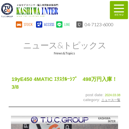
04-7123-6000
STOCK
ACCESS
LINE
在庫車両情報
保証&サービス
ニュース&トピックス
パーツリスト
TUCとは？
News&Topics
店舗情報
地図
全国納車
特別作業
19yE450 4MATIC ｴｸｽｸﾙｰｼﾌﾞ 498万円入庫！
3/8
注文販売
自動車保険
post date:
2024.03.08
category:
ニュース一覧
柏インター買取事業部
スタッフ紹介
リクルート
お問い合わせ
会社概要
個人情報保護方針