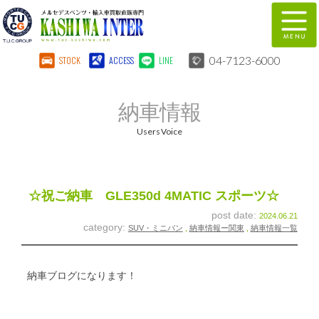
04-7123-6000
STOCK
ACCESS
LINE
在庫車両情報
保証&サービス
納車情報
パーツリスト
TUCとは？
Users Voice
店舗情報
地図
全国納車
特別作業
☆祝ご納車 GLE350d 4MATIC スポーツ☆
post date:
2024.06.21
注文販売
自動車保険
category:
SUV・ミニバン
,
納車情報ー関東
,
納車情報一覧
柏インター買取事業部
スタッフ紹介
納車ブログになります！
リクルート
お問い合わせ
会社概要
個人情報保護方針