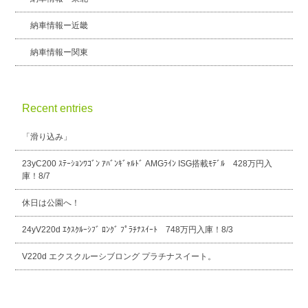
納車情報ー近畿
納車情報ー関東
Recent entries
「滑り込み」
23yC200 ｽﾃｰｼｮﾝﾜｺﾞﾝ ｱﾊﾞﾝｷﾞｬﾙﾄﾞ AMGﾗｲﾝ ISG搭載ﾓﾃﾞﾙ 428万円入
庫！8/7
休日は公園へ！
24yV220d ｴｸｽｸﾙｰｼﾌﾞ ﾛﾝｸﾞ ﾌﾟﾗﾁﾅｽｲｰﾄ 748万円入庫！8/3
V220d エクスクルーシブロング プラチナスイート。