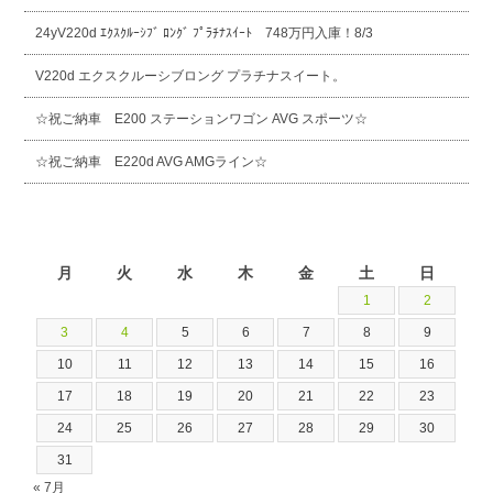
24yV220d ｴｸｽｸﾙｰｼﾌﾞ ﾛﾝｸﾞ ﾌﾟﾗﾁﾅｽｲｰﾄ 748万円入庫！8/3
V220d エクスクルーシブロング プラチナスイート。
☆祝ご納車 E200 ステーションワゴン AVG スポーツ☆
☆祝ご納車 E220d AVG AMGライン☆
2026年8月
月
火
水
木
金
土
日
1
2
3
4
5
6
7
8
9
10
11
12
13
14
15
16
17
18
19
20
21
22
23
24
25
26
27
28
29
30
31
« 7月