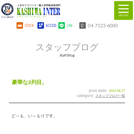
04-7123-6000
STOCK
ACCESS
LINE
在庫車両情報
保証&サービス
スタッフブログ
パーツリスト
TUCとは？
Staff Blog
店舗情報
地図
全国納車
特別作業
豪華な2列目。
post date:
2024.08.27
注文販売
自動車保険
category:
スタッフブログ一覧
柏インター買取事業部
スタッフ紹介
ど～も、い～もりです。
リクルート
お問い合わせ
会社概要
個人情報保護方針