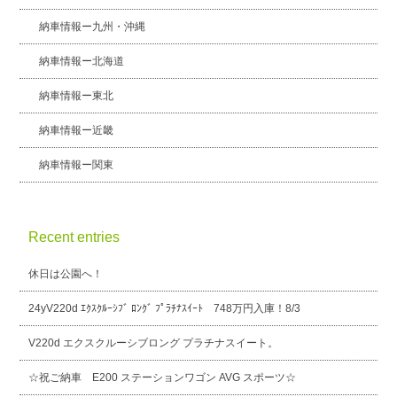
納車情報ー九州・沖縄
納車情報ー北海道
納車情報ー東北
納車情報ー近畿
納車情報ー関東
Recent entries
休日は公園へ！
24yV220d ｴｸｽｸﾙｰｼﾌﾞ ﾛﾝｸﾞ ﾌﾟﾗﾁﾅｽｲｰﾄ 748万円入庫！8/3
V220d エクスクルーシブロング プラチナスイート。
☆祝ご納車 E200 ステーションワゴン AVG スポーツ☆