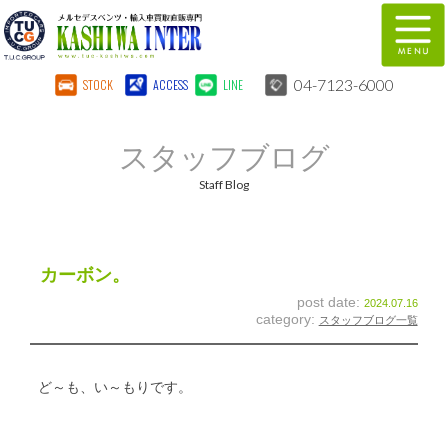
04-7123-6000
STOCK
ACCESS
LINE
在庫車両情報
保証&サービス
スタッフブログ
パーツリスト
TUCとは？
Staff Blog
店舗情報
地図
全国納車
特別作業
カーボン。
post date:
2024.07.16
注文販売
自動車保険
category:
スタッフブログ一覧
柏インター買取事業部
スタッフ紹介
ど～も、い～もりです。
リクルート
お問い合わせ
会社概要
個人情報保護方針