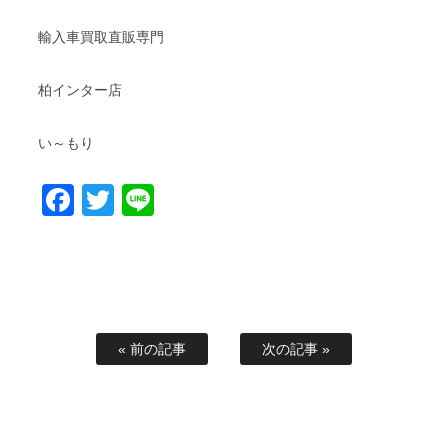
輸入車買取直販専門
柏インター店
い～もり
Facebook
Twitter
Line
« 前の記事
次の記事 »