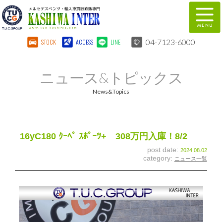
04-7123-6000
STOCK
ACCESS
LINE
在庫車両情報
保証&サービス
ニュース&トピックス
パーツリスト
TUCとは？
News&Topics
店舗情報
地図
全国納車
特別作業
16yC180 ｸｰﾍﾟ ｽﾎﾟｰﾂ+ 308万円入庫！8/2
post date:
2024.08.02
注文販売
自動車保険
category:
ニュース一覧
柏インター買取事業部
スタッフ紹介
リクルート
お問い合わせ
会社概要
個人情報保護方針