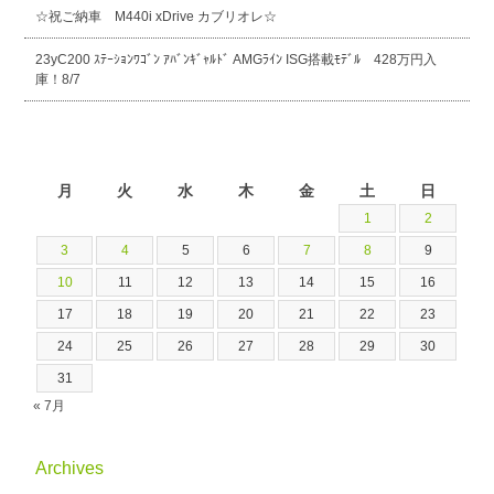
☆祝ご納車 M440i xDrive カブリオレ☆
23yC200 ｽﾃｰｼｮﾝﾜｺﾞﾝ ｱﾊﾞﾝｷﾞｬﾙﾄﾞ AMGﾗｲﾝ ISG搭載ﾓﾃﾞﾙ 428万円入
庫！8/7
2026年8月
月
火
水
木
金
土
日
1
2
3
4
5
6
7
8
9
10
11
12
13
14
15
16
17
18
19
20
21
22
23
24
25
26
27
28
29
30
31
« 7月
Archives