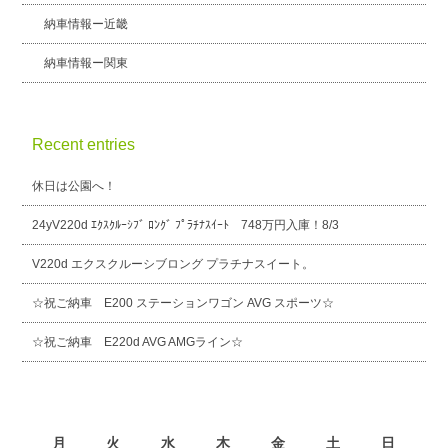
納車情報ー近畿
納車情報ー関東
Recent entries
休日は公園へ！
24yV220d ｴｸｽｸﾙｰｼﾌﾞ ﾛﾝｸﾞ ﾌﾟﾗﾁﾅｽｲｰﾄ 748万円入庫！8/3
V220d エクスクルーシブロング プラチナスイート。
☆祝ご納車 E200 ステーションワゴン AVG スポーツ☆
☆祝ご納車 E220d AVG AMGライン☆
2026年8月
月
火
水
木
金
土
日