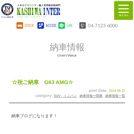
04-7123-6000
STOCK
ACCESS
LINE
在庫車両情報
保証&サービス
納車情報
パーツリスト
TUCとは？
Users Voice
店舗情報
地図
全国納車
特別作業
☆祝ご納車 G63 AMG☆
post date:
2024.08.22
注文販売
自動車保険
category:
SUV・ミニバン
,
納車情報ー関東
,
納車情報一覧
柏インター買取事業部
スタッフ紹介
納車ブログになります！
リクルート
お問い合わせ
会社概要
個人情報保護方針