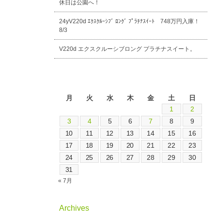
休日は公園へ！
24yV220d ｴｸｽｸﾙｰｼﾌﾞ ﾛﾝｸﾞ ﾌﾟﾗﾁﾅｽｲｰﾄ 748万円入庫！
8/3
V220d エクスクルーシブロング プラチナスイート。
2026年8月
月
火
水
木
金
土
日
1
2
3
4
5
6
7
8
9
10
11
12
13
14
15
16
17
18
19
20
21
22
23
24
25
26
27
28
29
30
31
« 7月
Archives