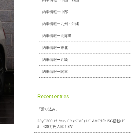
納車情報ー中国・四国
納車情報ー中部
納車情報ー九州・沖縄
納車情報ー北海道
納車情報ー東北
納車情報ー近畿
納車情報ー関東
Recent entries
「滑り込み」
23yC200 ｽﾃｰｼｮﾝﾜｺﾞﾝ ｱﾊﾞﾝｷﾞｬﾙﾄﾞ AMGﾗｲﾝ ISG搭載ﾓﾃﾞ
ﾙ 428万円入庫！8/7