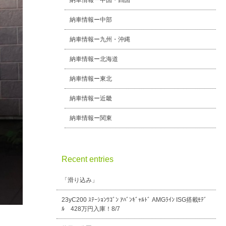
納車情報ー中国・四国
納車情報ー中部
納車情報ー九州・沖縄
納車情報ー北海道
納車情報ー東北
納車情報ー近畿
納車情報ー関東
Recent entries
「滑り込み」
23yC200 ｽﾃｰｼｮﾝﾜｺﾞﾝ ｱﾊﾞﾝｷﾞｬﾙﾄﾞ AMGﾗｲﾝ ISG搭載ﾓﾃﾞ
ﾙ 428万円入庫！8/7