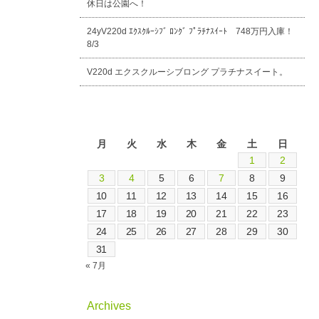
休日は公園へ！
24yV220d ｴｸｽｸﾙｰｼﾌﾞ ﾛﾝｸﾞ ﾌﾟﾗﾁﾅｽｲｰﾄ 748万円入庫！
8/3
V220d エクスクルーシブロング プラチナスイート。
2026年8月
月
火
水
木
金
土
日
1
2
3
4
5
6
7
8
9
10
11
12
13
14
15
16
17
18
19
20
21
22
23
24
25
26
27
28
29
30
31
« 7月
Archives