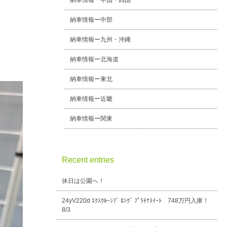
納車情報ー中国・四国
納車情報ー中部
納車情報ー九州・沖縄
納車情報ー北海道
納車情報ー東北
納車情報ー近畿
納車情報ー関東
Recent entries
休日は公園へ！
24yV220d ｴｸｽｸﾙｰｼﾌﾞ ﾛﾝｸﾞ ﾌﾟﾗﾁﾅｽｲｰﾄ 748万円入庫！
8/3