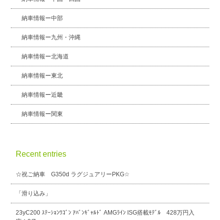
納車情報ー中部
納車情報ー九州・沖縄
納車情報ー北海道
納車情報ー東北
納車情報ー近畿
納車情報ー関東
Recent entries
☆祝ご納車 G350d ラグジュアリーPKG☆
「滑り込み」
23yC200 ｽﾃｰｼｮﾝﾜｺﾞﾝ ｱﾊﾞﾝｷﾞｬﾙﾄﾞ AMGﾗｲﾝ ISG搭載ﾓﾃﾞﾙ 428万円入