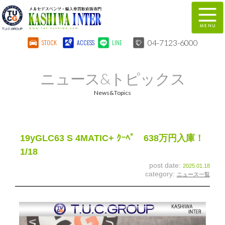
04-7123-6000
STOCK
ACCESS
LINE
在庫車両情報
保証&サービス
ニュース&トピックス
パーツリスト
TUCとは？
News&Topics
店舗情報
地図
全国納車
特別作業
19yGLC63 S 4MATIC+ ｸｰﾍﾟ 638万円入庫！
1/18
注文販売
自動車保険
post date:
2025.01.18
category:
ニュース一覧
柏インター買取事業部
スタッフ紹介
リクルート
お問い合わせ
会社概要
個人情報保護方針