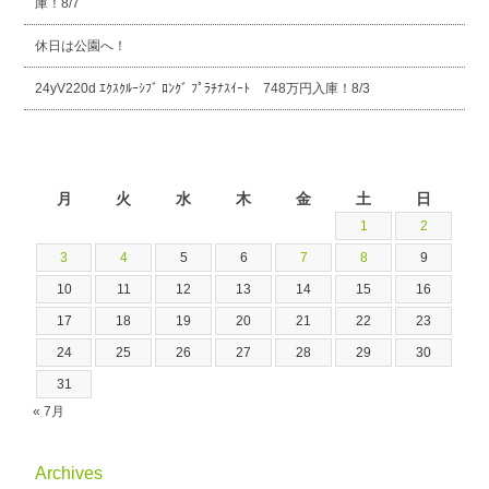
庫！8/7
休日は公園へ！
24yV220d ｴｸｽｸﾙｰｼﾌﾞ ﾛﾝｸﾞ ﾌﾟﾗﾁﾅｽｲｰﾄ 748万円入庫！8/3
2026年8月
月
火
水
木
金
土
日
1
2
3
4
5
6
7
8
9
10
11
12
13
14
15
16
17
18
19
20
21
22
23
24
25
26
27
28
29
30
31
« 7月
Archives