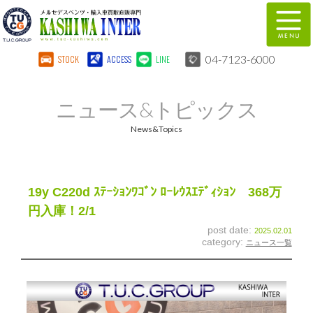
04-7123-6000
STOCK
ACCESS
LINE
在庫車両情報
保証&サービス
ニュース&トピックス
パーツリスト
TUCとは？
News&Topics
店舗情報
地図
全国納車
特別作業
19y C220d ｽﾃｰｼｮﾝﾜｺﾞﾝ ﾛｰﾚｳｽｴﾃﾞｨｼｮﾝ 368万
円入庫！2/1
注文販売
自動車保険
post date:
2025.02.01
category:
ニュース一覧
柏インター買取事業部
スタッフ紹介
リクルート
お問い合わせ
会社概要
個人情報保護方針