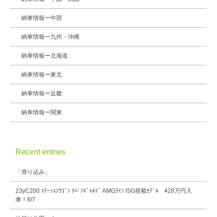
納車情報ー中部
納車情報ー九州・沖縄
納車情報ー北海道
納車情報ー東北
納車情報ー近畿
納車情報ー関東
Recent entries
「滑り込み」
23yC200 ｽﾃｰｼｮﾝﾜｺﾞﾝ ｱﾊﾞﾝｷﾞｬﾙﾄﾞ AMGﾗｲﾝ ISG搭載ﾓﾃﾞﾙ 428万円入
庫！8/7