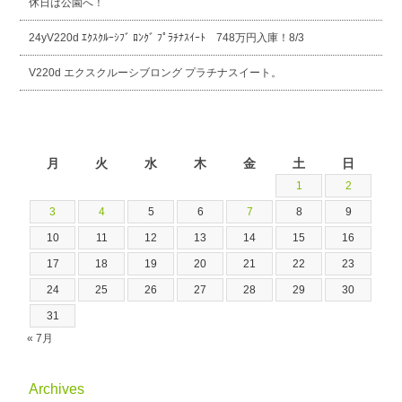
休日は公園へ！
24yV220d ｴｸｽｸﾙｰｼﾌﾞ ﾛﾝｸﾞ ﾌﾟﾗﾁﾅｽｲｰﾄ 748万円入庫！8/3
V220d エクスクルーシブロング プラチナスイート。
2026年8月
月
火
水
木
金
土
日
1
2
3
4
5
6
7
8
9
10
11
12
13
14
15
16
17
18
19
20
21
22
23
24
25
26
27
28
29
30
31
« 7月
Archives