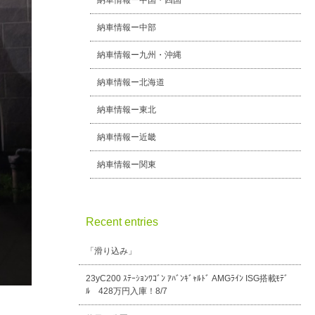
納車情報ー中国・四国
納車情報ー中部
納車情報ー九州・沖縄
納車情報ー北海道
納車情報ー東北
納車情報ー近畿
納車情報ー関東
Recent entries
「滑り込み」
23yC200 ｽﾃｰｼｮﾝﾜｺﾞﾝ ｱﾊﾞﾝｷﾞｬﾙﾄﾞ AMGﾗｲﾝ ISG搭載ﾓﾃﾞ
ﾙ 428万円入庫！8/7