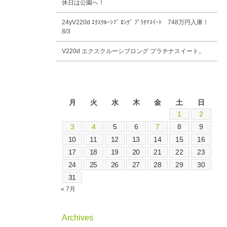
休日は公園へ！
24yV220d ｴｸｽｸﾙｰｼﾌﾞ ﾛﾝｸﾞ ﾌﾟﾗﾁﾅｽｲｰﾄ 748万円入庫！
8/3
V220d エクスクルーシブロング プラチナスイート。
2026年8月
月
火
水
木
金
土
日
1
2
3
4
5
6
7
8
9
10
11
12
13
14
15
16
17
18
19
20
21
22
23
24
25
26
27
28
29
30
31
« 7月
Archives