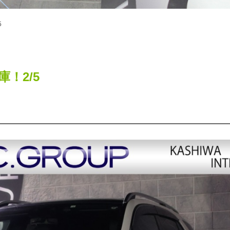
5
入庫！2/5