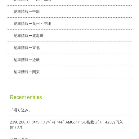
納車情報ー中部
納車情報ー九州・沖縄
納車情報ー北海道
納車情報ー東北
納車情報ー近畿
納車情報ー関東
Recent entries
「滑り込み」
23yC200 ｽﾃｰｼｮﾝﾜｺﾞﾝ ｱﾊﾞﾝｷﾞｬﾙﾄﾞ AMGﾗｲﾝ ISG搭載ﾓﾃﾞﾙ 428万円入
庫！8/7