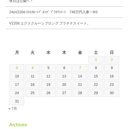
休日は公園へ！
24yV220d ｴｸｽｸﾙｰｼﾌﾞ ﾛﾝｸﾞ ﾌﾟﾗﾁﾅｽｲｰﾄ 748万円入庫！8/3
V220d エクスクルーシブロング プラチナスイート。
2026年8月
月
火
水
木
金
土
日
1
2
3
4
5
6
7
8
9
10
11
12
13
14
15
16
17
18
19
20
21
22
23
24
25
26
27
28
29
30
31
« 7月
Archives