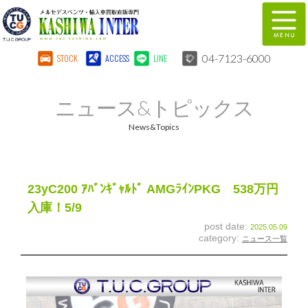
04-7123-6000
STOCK
ACCESS
LINE
在庫車両情報
保証&サービス
ニュース&トピックス
パーツリスト
TUCとは？
News&Topics
店舗情報
地図
全国納車
特別作業
23yC200 ｱﾊﾞﾝｷﾞｬﾙﾄﾞ AMGﾗｲﾝPKG 538万円
入庫！5/9
注文販売
自動車保険
post date:
2025.05.09
category:
ニュース一覧
柏インター買取事業部
スタッフ紹介
リクルート
お問い合わせ
会社概要
個人情報保護方針