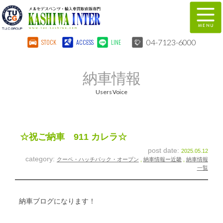
04-7123-6000
STOCK
ACCESS
LINE
在庫車両情報
保証&サービス
納車情報
パーツリスト
TUCとは？
Users Voice
店舗情報
地図
全国納車
特別作業
☆祝ご納車 911 カレラ☆
post date:
2025.05.12
注文販売
自動車保険
category:
クーペ・ハッチバック・オープン
,
納車情報ー近畿
,
納車情報
一覧
柏インター買取事業部
スタッフ紹介
リクルート
お問い合わせ
納車ブログになります！
会社概要
個人情報保護方針