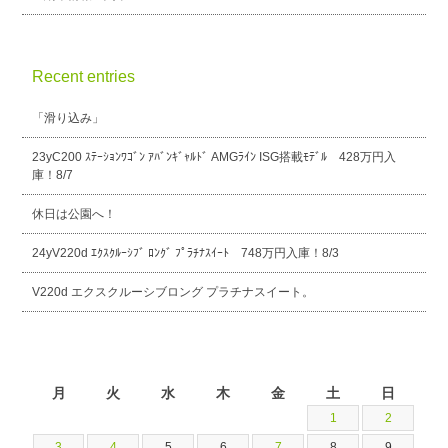
Recent entries
「滑り込み」
23yC200 ｽﾃｰｼｮﾝﾜｺﾞﾝ ｱﾊﾞﾝｷﾞｬﾙﾄﾞ AMGﾗｲﾝ ISG搭載ﾓﾃﾞﾙ 428万円入
庫！8/7
休日は公園へ！
24yV220d ｴｸｽｸﾙｰｼﾌﾞ ﾛﾝｸﾞ ﾌﾟﾗﾁﾅｽｲｰﾄ 748万円入庫！8/3
V220d エクスクルーシブロング プラチナスイート。
2026年8月
月
火
水
木
金
土
日
1
2
3
4
5
6
7
8
9