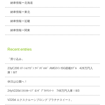
納車情報ー北海道
納車情報ー東北
納車情報ー近畿
納車情報ー関東
Recent entries
「滑り込み」
23yC200 ｽﾃｰｼｮﾝﾜｺﾞﾝ ｱﾊﾞﾝｷﾞｬﾙﾄﾞ AMGﾗｲﾝ ISG搭載ﾓﾃﾞﾙ 428万円入
庫！8/7
休日は公園へ！
24yV220d ｴｸｽｸﾙｰｼﾌﾞ ﾛﾝｸﾞ ﾌﾟﾗﾁﾅｽｲｰﾄ 748万円入庫！8/3
V220d エクスクルーシブロング プラチナスイート。