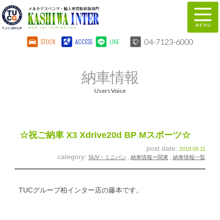
04-7123-6000
STOCK
ACCESS
LINE
在庫車両情報
保証&サービス
納車情報
パーツリスト
TUCとは？
Users Voice
店舗情報
地図
全国納車
特別作業
☆祝ご納車 X3 Xdrive20d BP Mスポーツ☆
post date:
2018.09.11
注文販売
自動車保険
category:
SUV・ミニバン
,
納車情報ー関東
,
納車情報一覧
柏インター買取事業部
スタッフ紹介
TUCグループ柏インター店の藤本です。
リクルート
お問い合わせ
会社概要
個人情報保護方針