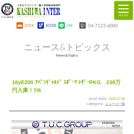
04-7123-6000
STOCK
ACCESS
LINE
在庫車両情報
保証&サービス
ニュース&トピックス
パーツリスト
TUCとは？
News&Topics
店舗情報
地図
全国納車
特別作業
16yE200 ｱﾊﾞﾝｷﾞｬﾙﾄﾞ ｽﾎﾟｰﾂ ﾚｻﾞｰPKG 238万
円入庫！7/6
注文販売
自動車保険
post date:
2025.07.06
category:
ニュース一覧
柏インター買取事業部
スタッフ紹介
リクルート
お問い合わせ
会社概要
個人情報保護方針