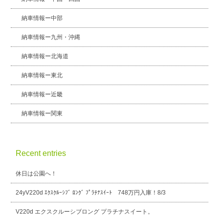
納車情報ー中部
納車情報ー九州・沖縄
納車情報ー北海道
納車情報ー東北
納車情報ー近畿
納車情報ー関東
Recent entries
休日は公園へ！
24yV220d ｴｸｽｸﾙｰｼﾌﾞ ﾛﾝｸﾞ ﾌﾟﾗﾁﾅｽｲｰﾄ 748万円入庫！8/3
V220d エクスクルーシブロング プラチナスイート。