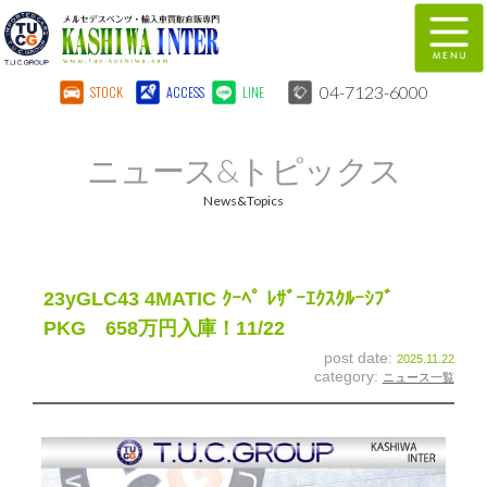
04-7123-6000
STOCK
ACCESS
LINE
在庫車両情報
保証&サービス
ニュース&トピックス
パーツリスト
TUCとは？
News&Topics
店舗情報
地図
全国納車
特別作業
23yGLC43 4MATIC ｸｰﾍﾟ ﾚｻﾞｰｴｸｽｸﾙｰｼﾌﾞ
PKG 658万円入庫！11/22
注文販売
自動車保険
post date:
2025.11.22
category:
ニュース一覧
柏インター買取事業部
スタッフ紹介
リクルート
お問い合わせ
会社概要
個人情報保護方針