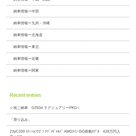
納車情報ー中部
納車情報ー九州・沖縄
納車情報ー北海道
納車情報ー東北
納車情報ー近畿
納車情報ー関東
Recent entries
☆祝ご納車 G350d ラグジュアリーPKG☆
「滑り込み」
23yC200 ｽﾃｰｼｮﾝﾜｺﾞﾝ ｱﾊﾞﾝｷﾞｬﾙﾄﾞ AMGﾗｲﾝ ISG搭載ﾓﾃﾞﾙ 428万円入