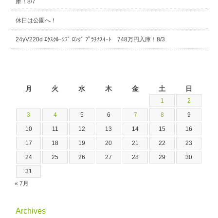
庫！8/7
休日は公園へ！
24yV220d ｴｸｽｸﾙｰｼﾌﾞ ﾛﾝｸﾞ ﾌﾟﾗﾁﾅｽｲｰﾄ 748万円入庫！8/3
2026年8月
月
火
水
木
金
土
日
1
2
3
4
5
6
7
8
9
10
11
12
13
14
15
16
17
18
19
20
21
22
23
24
25
26
27
28
29
30
31
« 7月
Archives