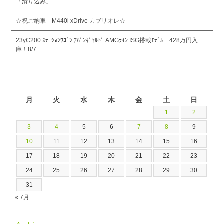
「滑り込み」
☆祝ご納車 M440i xDrive カブリオレ☆
23yC200 ｽﾃｰｼｮﾝﾜｺﾞﾝ ｱﾊﾞﾝｷﾞｬﾙﾄﾞ AMGﾗｲﾝ ISG搭載ﾓﾃﾞﾙ 428万円入
庫！8/7
2026年8月
月
火
水
木
金
土
日
1
2
3
4
5
6
7
8
9
10
11
12
13
14
15
16
17
18
19
20
21
22
23
24
25
26
27
28
29
30
31
« 7月