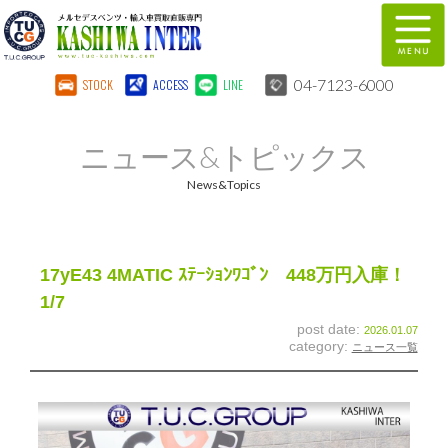
04-7123-6000
STOCK
ACCESS
LINE
在庫車両情報
保証&サービス
ニュース&トピックス
パーツリスト
TUCとは？
News&Topics
店舗情報
地図
全国納車
特別作業
17yE43 4MATIC ｽﾃｰｼｮﾝﾜｺﾞﾝ 448万円入庫！
1/7
注文販売
自動車保険
post date:
2026.01.07
category:
ニュース一覧
柏インター買取事業部
スタッフ紹介
リクルート
お問い合わせ
会社概要
個人情報保護方針