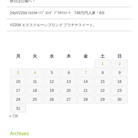
休日は公園へ！
24yV220d ｴｸｽｸﾙｰｼﾌﾞ ﾛﾝｸﾞ ﾌﾟﾗﾁﾅｽｲｰﾄ 748万円入庫！8/3
V220d エクスクルーシブロング プラチナスイート。
2026年8月
月
火
水
木
金
土
日
1
2
3
4
5
6
7
8
9
10
11
12
13
14
15
16
17
18
19
20
21
22
23
24
25
26
27
28
29
30
31
« 7月
Archives