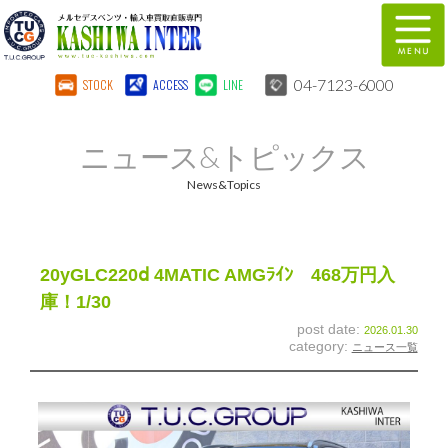
04-7123-6000
STOCK
ACCESS
LINE
在庫車両情報
保証&サービス
ニュース&トピックス
パーツリスト
TUCとは？
News&Topics
店舗情報
地図
全国納車
特別作業
20yGLC220ⅾ 4MATIC AMGﾗｲﾝ 468万円入
庫！1/30
注文販売
自動車保険
post date:
2026.01.30
category:
ニュース一覧
柏インター買取事業部
スタッフ紹介
リクルート
お問い合わせ
会社概要
個人情報保護方針