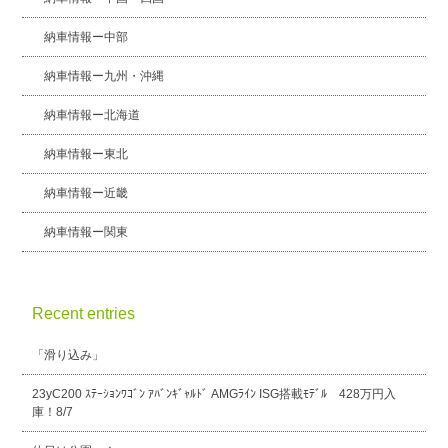
納車情報ー中部
納車情報ー九州・沖縄
納車情報ー北海道
納車情報ー東北
納車情報ー近畿
納車情報ー関東
Recent entries
「滑り込み」
23yC200 ｽﾃｰｼｮﾝﾜｺﾞﾝ ｱﾊﾞﾝｷﾞｬﾙﾄﾞ AMGﾗｲﾝ ISG搭載ﾓﾃﾞﾙ 428万円入
庫！8/7