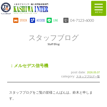
04-7123-6000
STOCK
ACCESS
LINE
在庫車両情報
保証&サービス
スタッフブログ
パーツリスト
TUCとは？
Staff Blog
店舗情報
地図
全国納車
特別作業
：メルセデス信号機
post date:
2026.05.07
注文販売
自動車保険
category:
スタッフブログ一覧
柏インター買取事業部
スタッフ紹介
スタッフブログをご覧の皆様こんばんは。鈴木と申しま
リクルート
お問い合わせ
す。
会社概要
個人情報保護方針