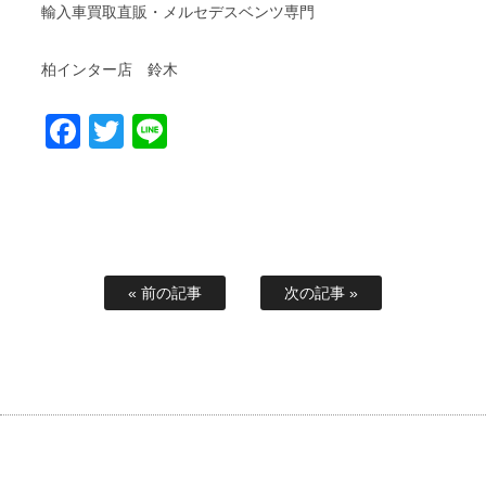
輸入車買取直販・メルセデスベンツ専門
柏インター店 鈴木
Facebook
Twitter
Line
« 前の記事
次の記事 »