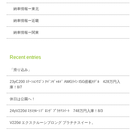
納車情報ー東北
納車情報ー近畿
納車情報ー関東
Recent entries
「滑り込み」
23yC200 ｽﾃｰｼｮﾝﾜｺﾞﾝ ｱﾊﾞﾝｷﾞｬﾙﾄﾞ AMGﾗｲﾝ ISG搭載ﾓﾃﾞﾙ 428万円入
庫！8/7
休日は公園へ！
24yV220d ｴｸｽｸﾙｰｼﾌﾞ ﾛﾝｸﾞ ﾌﾟﾗﾁﾅｽｲｰﾄ 748万円入庫！8/3
V220d エクスクルーシブロング プラチナスイート。