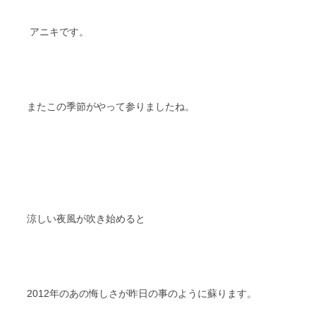
スタッフブログ
納車情報
アニキです。
ホーム
T.U.C.GROUP
またこの季節がやって参りましたね。
涼しい夜風が吹き始めると
2012年のあの悔しさが昨日の事のように蘇ります。