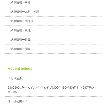
納車情報ー中部
納車情報ー九州・沖縄
納車情報ー北海道
納車情報ー東北
納車情報ー近畿
納車情報ー関東
Recent entries
「滑り込み」
23yC200 ｽﾃｰｼｮﾝﾜｺﾞﾝ ｱﾊﾞﾝｷﾞｬﾙﾄﾞ AMGﾗｲﾝ ISG搭載ﾓﾃﾞﾙ 428万円入
庫！8/7
休日は公園へ！