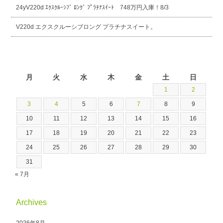
24yV220d ｴｸｽｸﾙｰｼﾌﾞ ﾛﾝｸﾞ ﾌﾟﾗﾁﾅｽｲｰﾄ 748万円入庫！8/3
V220d エクスクルーシブロング プラチナスイート。
2026年8月
月
火
水
木
金
土
日
1
2
3
4
5
6
7
8
9
10
11
12
13
14
15
16
17
18
19
20
21
22
23
24
25
26
27
28
29
30
31
« 7月
Archives