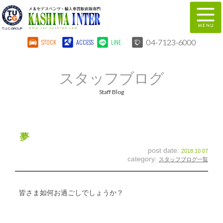
04-7123-6000
STOCK
ACCESS
LINE
在庫車両情報
保証&サービス
スタッフブログ
パーツリスト
TUCとは？
Staff Blog
店舗情報
地図
全国納車
特別作業
夢
post date:
2018.10.07
注文販売
自動車保険
category:
スタッフブログ一覧
柏インター買取事業部
スタッフ紹介
皆さま如何お過ごしでしょうか？
リクルート
お問い合わせ
会社概要
個人情報保護方針