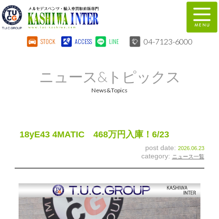
04-7123-6000
STOCK
ACCESS
LINE
在庫車両情報
保証&サービス
ニュース&トピックス
パーツリスト
TUCとは？
News&Topics
店舗情報
地図
全国納車
特別作業
18yE43 4MATIC 468万円入庫！6/23
post date:
2026.06.23
注文販売
自動車保険
category:
ニュース一覧
柏インター買取事業部
スタッフ紹介
リクルート
お問い合わせ
会社概要
個人情報保護方針