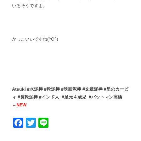
いるそうですよ。
かっこいいですね(^O^)
Atsuki #水泥棒 #靴泥棒 #映画泥棒 #文章泥棒 #星のカービ
ィ #長靴泥棒 #インド人 #足元４歳児 #バットマン高橋
←NEW
Facebook
Twitter
Line