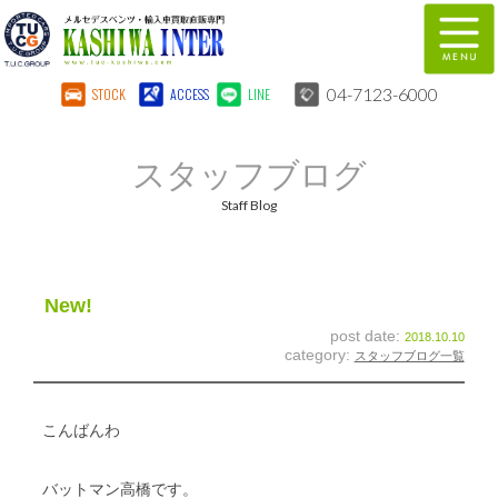
04-7123-6000
STOCK
ACCESS
LINE
在庫車両情報
保証&サービス
スタッフブログ
パーツリスト
TUCとは？
Staff Blog
店舗情報
地図
全国納車
特別作業
New!
post date:
2018.10.10
注文販売
自動車保険
category:
スタッフブログ一覧
柏インター買取事業部
スタッフ紹介
こんばんわ
リクルート
お問い合わせ
バットマン高橋です。
会社概要
個人情報保護方針