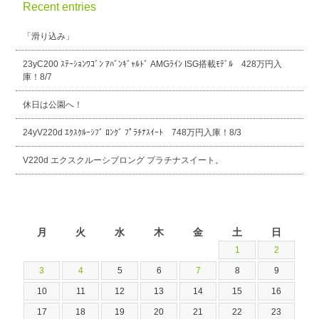
Recent entries
「滑り込み」
23yC200 ｽﾃｰｼｮﾝﾜｺﾞﾝ ｱﾊﾞﾝｷﾞｬﾙﾄﾞ AMGﾗｲﾝ ISG搭載ﾓﾃﾞﾙ 428万円入
庫！8/7
休日は公園へ！
24yV220d ｴｸｽｸﾙｰｼﾌﾞ ﾛﾝｸﾞ ﾌﾟﾗﾁﾅｽｲｰﾄ 748万円入庫！8/3
V220d エクスクルーシブロング プラチナスイート。
2026年8月
月
火
水
木
金
土
日
1
2
3
4
5
6
7
8
9
10
11
12
13
14
15
16
17
18
19
20
21
22
23