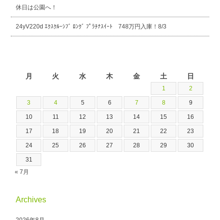
休日は公園へ！
24yV220d ｴｸｽｸﾙｰｼﾌﾞ ﾛﾝｸﾞ ﾌﾟﾗﾁﾅｽｲｰﾄ 748万円入庫！8/3
2026年8月
月
火
水
木
金
土
日
1
2
3
4
5
6
7
8
9
10
11
12
13
14
15
16
17
18
19
20
21
22
23
24
25
26
27
28
29
30
31
« 7月
Archives
2026年8月