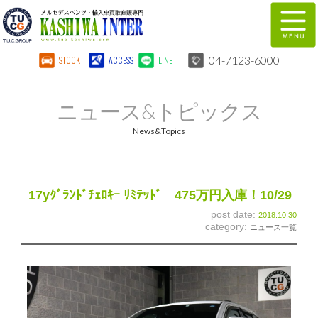
04-7123-6000
STOCK
ACCESS
LINE
在庫車両情報
保証&サービス
ニュース&トピックス
パーツリスト
TUCとは？
News&Topics
店舗情報
地図
全国納車
特別作業
17yｸﾞﾗﾝﾄﾞﾁｪﾛｷｰ ﾘﾐﾃｯﾄﾞ 475万円入庫！10/29
post date:
2018.10.30
注文販売
自動車保険
category:
ニュース一覧
柏インター買取事業部
スタッフ紹介
リクルート
お問い合わせ
会社概要
個人情報保護方針