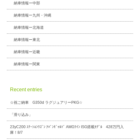
納車情報ー中部
納車情報ー九州・沖縄
納車情報ー北海道
納車情報ー東北
納車情報ー近畿
納車情報ー関東
Recent entries
☆祝ご納車 G350d ラグジュアリーPKG☆
「滑り込み」
23yC200 ｽﾃｰｼｮﾝﾜｺﾞﾝ ｱﾊﾞﾝｷﾞｬﾙﾄﾞ AMGﾗｲﾝ ISG搭載ﾓﾃﾞﾙ 428万円入
庫！8/7